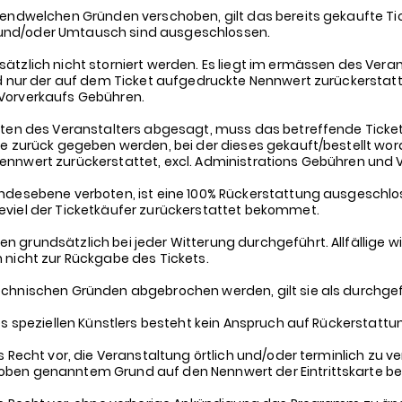
gendwelchen Gründen verschoben, gilt das bereits gekaufte Ti
und/oder Umtausch sind ausgeschlossen.
tzlich nicht storniert werden. Es liegt im ermässen des Veran
d nur der auf dem Ticket aufgedruckte Nennwert zurückerstatte
Vorverkaufs Gebühren.
iten des Veranstalters abgesagt, muss das betreffende Ticke
e zurück gegeben werden, bei der dieses gekauft/bestellt worde
ennwert zurückerstattet, excl. Administrations Gebühren und 
ndesebene verboten, ist eine 100% Rückerstattung ausgeschloss
eviel der Ticketkäufer zurückerstattet bekommet.
 grundsätzlich bei jeder Witterung durchgeführt. Allfällige w
 nicht zur Rückgabe des Tickets.
echnischen Gründen abgebrochen werden, gilt sie als durchge
es speziellen Künstlers besteht kein Anspruch auf Rückerstattu
 Recht vor, die Veranstaltung örtlich und/oder terminlich zu ve
ben genanntem Grund auf den Nennwert der Eintrittskarte be