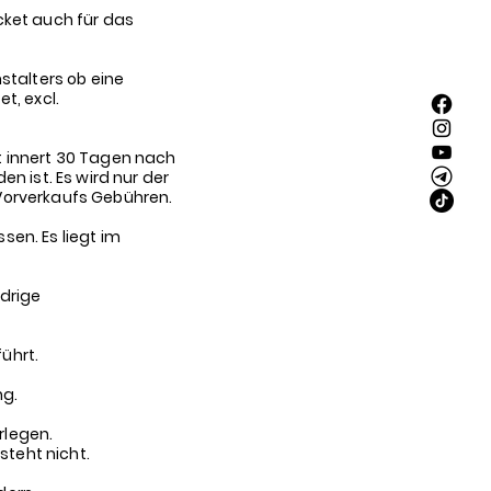
cket auch für das
stalters ob eine
t, excl.
t innert 30 Tagen nach
n ist. Es wird nur der
Vorverkaufs Gebühren.
en. Es liegt im
idrige
führt.
ng.
rlegen.
steht nicht.