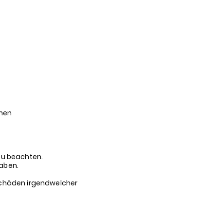
GALLERY
CONTACT
MYSTICALFORUM
chen
 zu beachten.
haben.
r Schäden irgendwelcher